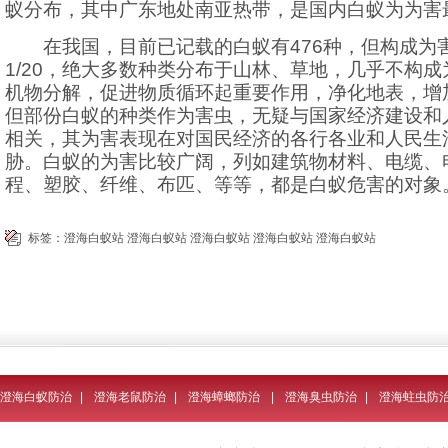
蚁分布，其中广东地处南亚热带，是国内白蚁为为害
在我国，目前已记载的白蚁有
476
种，但构成为
1/20
，绝大多数种类分布于山林、草地，几乎不构成
机物分解，促进物质循环起重要作用，净化地表，增
但部份白蚁的种类作为害虫，无疑与国家经济建设和
相关，其为害表现在对国民经济的各行各业和人民生
胁。白蚁的为害比较广阔，列如建筑物材料、电缆、
程、塑胶、纤维、布匹、等等，都是白蚁危害的对象
标签：
澄海白蚁站
澄海白蚁站
澄海白蚁站
澄海白蚁站
澄海白蚁站
澄海白蚁防治
|
澄海老鼠防治
|
澄海蟑螂防治
|
澄海臭虫防治
|
澄海蛀虫防