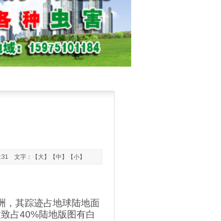
8:31 文字：【
大
】【
中
】【
小
】
洲，其踪迹占地球陆地面
大致占
40%
陆地版图有白