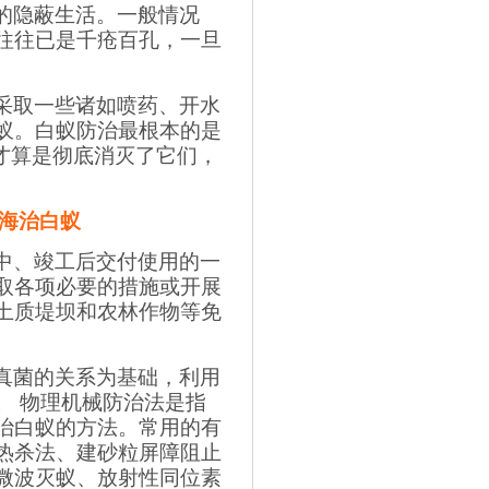
的隐蔽生活。一般情况
往往已是千疮百孔，一旦
采取一些诸如喷药、开水
蚁。白蚁防治最根本的是
才算是彻底消灭了它们，
海治白蚁
中、竣工后交付使用的一
取各项必要的措施或开展
土质堤坝和农林作物等免
真菌的关系为基础，利用
。
物理机械防治法是指
治白蚁的方法。常用的有
热杀法、建砂粒屏障阻止
微波灭蚁、放射性同位素