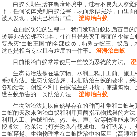
白蚁长期生活在黑暗环境中，过着不易为人察觉
下，任何物体受到白蚁危害，表面形似完好，而里面
被人发现，损失已相当严重。
澄海治白蚁
在白蚁防治的过程中，我们发现白蚁以后盲目的
烫等办法治标不治本，往往只是杀灭了表面的少量白
要杀灭“白蚁王国”的全部成员，特别是蚁王、蚁后，
这也是相当专业且有难度的一件事。
澄海治白蚁
目前根治白蚁常常使用一些较为系统的方法。
澄
生态防治法是在建筑物、水利工程开工前、施工
系列方法。生态防治法属于根据防治白蚁的要求，采
各项活动，创造不利于白蚁滋生的环境，使建筑物、
遭白蚁危害的一类防治方法。
澄海治白蚁
生物防治法是以自然界存在的种间斗争和白蚁与
白蚁的天敌来防治白蚁和利用真菌指示物找巢的方法
利用人工、器械和光、热、电、声、波等物理能来防
挖巢法、诱杀法（灯光诱杀有翅成虫、食饵诱杀）、
白蚁穿越、生物物理学在白蚁防治中的应用（高频和