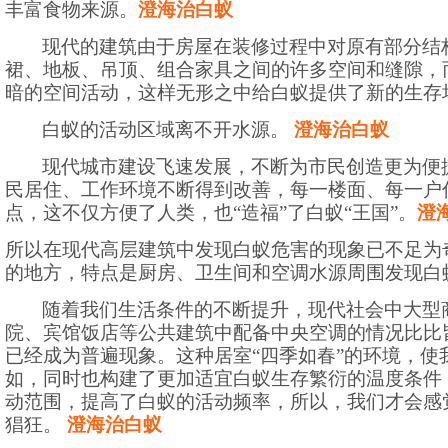
丰富食物来源。
澄海治白蚁
现代的建筑由于房屋在装修过程中对原有部分结
裙、地板、吊顶、组合家具之间的许多空间和缝隙，
暗的空间活动，这样无形之中给白蚁提供了新的生存
白蚁的活动区域离不开水源。
澄海治白蚁
现代城市建设飞速发展，不断为市民创造更为便
民居住、工作环境不断得到改善，每一楼面、每一户
点，这不仅方便了人类，也“造福”了白蚁“王国”。
澄
所以在现代高层建筑中发现白蚁危害的现象已不足为
的地方，特点是厨房、卫生间和空调水源周围发现白
随着我们生活条件的不断提升，现代社会中大型
院、宾馆饭店等公共建筑中配备中央空调的情况比比
已经成为普遍现象。这种居室“四季如春”的环境，使
如，同时也构建了更加适宜白蚁生存繁衍的温度条件
动范围，提高了白蚁的活动频率，所以，我们才会感
猖狂。
澄海治白蚁