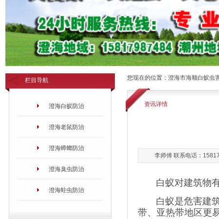
您现在的位置：
澄海市海顺白蚁虫
栏目导航
资讯详情
澄海白蚁防治
澄海老鼠防治
澄海蟑螂防治
李师傅 联系电话：158179
澄海臭虫防治
白蚁对建筑物
澄海蛀虫防治
白蚁是危害建
带、亚热带地区更