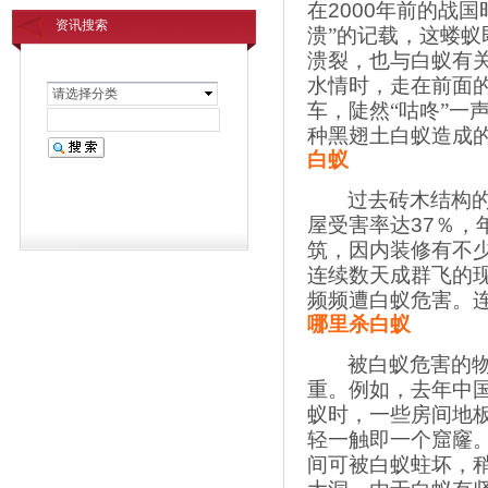
在
2000
年前的战国
资讯搜索
溃”的记载，这蝼蚁
溃裂，也与白蚁有
水情时，走在前面的
请选择分类
车，陡然“咕咚”一
种黑翅土白蚁造成
白蚁
过去砖木结构
屋受害率达
37
％，
筑，因内装修有不
连续数天成群飞的
频频遭白蚁危害。
哪里杀白蚁
被白蚁危害的
重。例如，去年中
蚁时，一些房间地
轻一触即一个窟窿
间可被白蚁蛀坏，